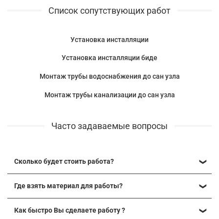
Список сопутствующих работ
Установка инсталляции
Установка инсталляции биде
Монтаж трубы водоснабжения до сан узла
Монтаж трубы канализации до сан узла
Часто задаваемые вопросы
Сколько будет стоить работа?
Перед началом работ с каждым заказчиком
составляется
Где взять материал для работы?
техническое задание и замер
, после чего
согласовывается
финальная смета
на работы и
В стоимость нашей работы уже заложено полное
закупается большая часть (обычно более 90%) материала
Как быстро Вы сделаете работу ?
сопровождение по комплектации материалами
, мы