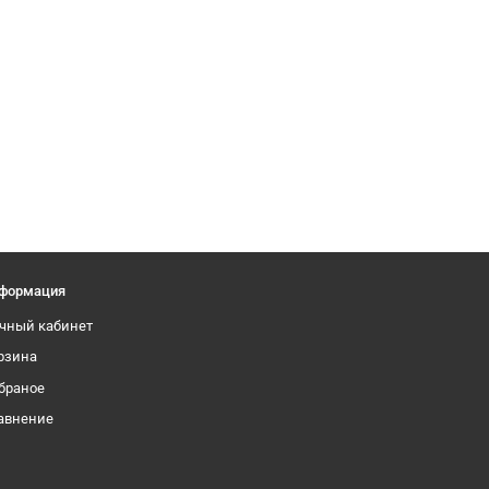
формация
чный кабинет
рзина
браное
авнение