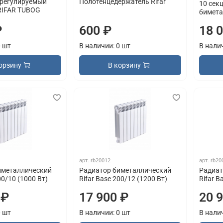
регулируемый
Полотенцедержатель Rifar
10 секц
RIFAR TUBOG
бимета
₽
600 ₽
18 
0 шт
В наличии: 0 шт
В нали
орзину
В корзину
арт.
rb20012
арт.
rb20
иметаллический
Радиатор биметаллический
Радиат
00/10 (1000 Вт)
Rifar Base 200/12 (1200 Вт)
Rifar B
 ₽
17 900 ₽
20 
0 шт
В наличии: 0 шт
В нали