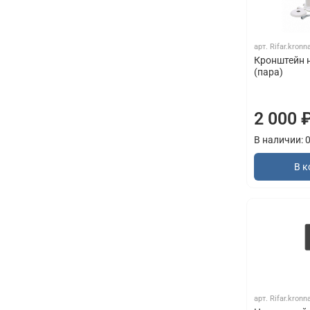
арт.
Rifar.kronn
Кронштейн 
(пара)
2 000 
В наличии: 
В к
арт.
Rifar.kron