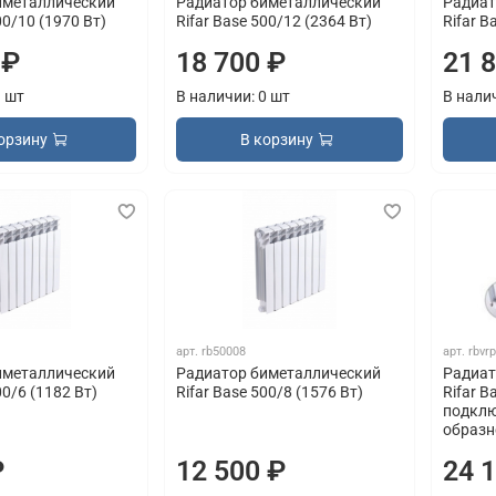
иметаллический
Радиатор биметаллический
Радиат
00/10 (1970 Вт)
Rifar Base 500/12 (2364 Вт)
Rifar B
 ₽
18 700 ₽
21 
1 шт
В наличии: 0 шт
В нали
орзину
В корзину
арт.
rb50008
арт.
rbvr
иметаллический
Радиатор биметаллический
Радиат
00/6 (1182 Вт)
Rifar Base 500/8 (1576 Вт)
Rifar B
подклю
образн
₽
12 500 ₽
24 