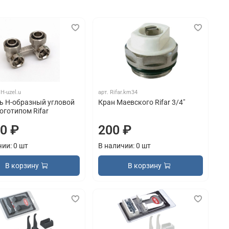
.H-uzel.u
арт.
Rifar.km34
ь H-образный угловой
Кран Маевского Rifar 3/4"
логотипом Rifar
50 ₽
200 ₽
чии: 0 шт
В наличии: 0 шт
В корзину
В корзину