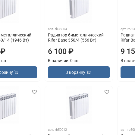
арт.
rb35004
арт.
rb35
иметаллический
Радиатор биметаллический
Радиат
50/14 (1946 Вт)
Rifar Base 350/4 (556 Вт)
Rifar B
 ₽
6 100 ₽
9 1
0 шт
В наличии: 0 шт
В нали
орзину
В корзину
арт.
rb50012
арт.
rb50