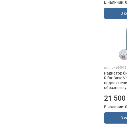
В наличии: 
В к
арт.
rbvrp50012
Радиатор б
Rifar Base V
подключение
образного у
21 500
В наличии: 
В к