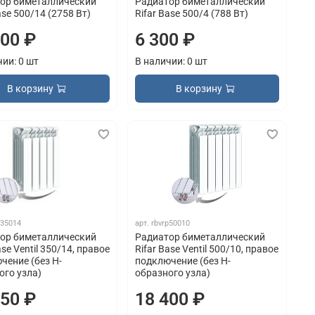
ор биметаллический
Радиатор биметаллический
ase 500/14 (2758 Вт)
Rifar Base 500/4 (788 Вт)
800 ₽
6 300 ₽
чии: 0 шт
В наличии: 0 шт
В корзину
В корзину
p35014
арт.
rbvrp50010
ор биметаллический
Радиатор биметаллический
ase Ventil 350/14, правое
Rifar Base Ventil 500/10, правое
чение (без H-
подключение (без H-
ого узла)
образного узла)
150 ₽
18 400 ₽