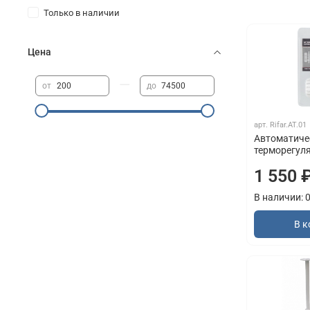
Только в наличии
Цена
—
от
до
арт.
Rifar.AT.01
Автоматиче
терморегуля
1 550 
В наличии: 
В к