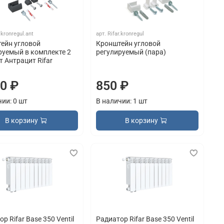
.kronregul.ant
арт.
Rifar.kronregul
ейн угловой
Кронштейн угловой
руемый в комплекте 2
регулируемый (пара)
т Антрацит Rifar
00 ₽
850 ₽
чии: 0 шт
В наличии: 1 шт
В корзину
В корзину
р Rifar Base 350 Ventil
Радиатор Rifar Base 350 Ventil