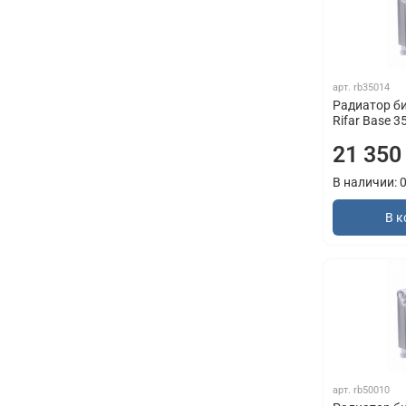
арт.
rb35014
Радиатор б
Rifar Base 3
21 350
В наличии: 
В к
арт.
rb50010