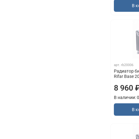
В к
арт.
rb20006
Радиатор б
Rifar Base 2
8 960 
В наличии: 
В к