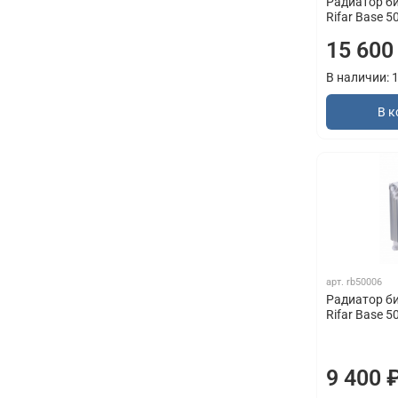
Радиатор б
Rifar Base 5
15 600
В наличии: 
В к
арт.
rb50006
Радиатор б
Rifar Base 5
9 400 