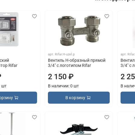
арт.
Rifar.H-uzel.p
арт.
Rifar
ский
Вентиль H-образный прямой
Вентил
тор Rifar
3/4" с логотипом Rifar
3/4" с 
₽
2 150 ₽
2 2
0 шт
В наличии: 0 шт
В нали
орзину
В корзину