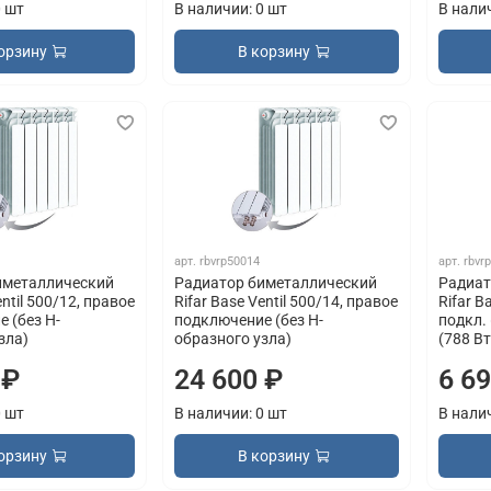
0 шт
В наличии: 0 шт
В нали
орзину
В корзину
арт.
rbvrp50014
арт.
rbvr
иметаллический
Радиатор биметаллический
Радиат
entil 500/12, правое
Rifar Base Ventil 500/14, правое
Rifar B
 (без H-
подключение (без H-
подкл. 
зла)
образного узла)
(788 Вт
 ₽
24 600 ₽
6 6
0 шт
В наличии: 0 шт
В нали
орзину
В корзину