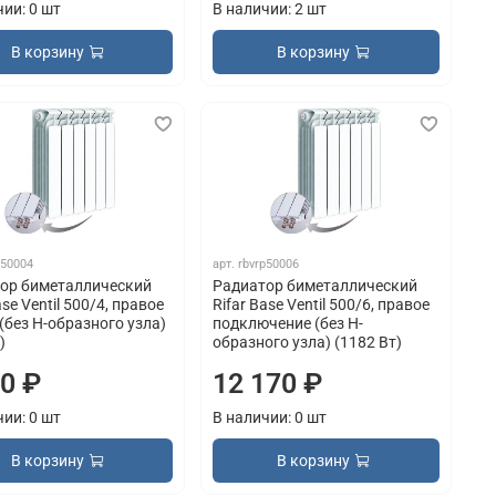
чии: 0 шт
В наличии: 2 шт
В корзину
В корзину
p50004
арт.
rbvrp50006
ор биметаллический
Радиатор биметаллический
ase Ventil 500/4, правое
Rifar Base Ventil 500/6, правое
(без H-образного узла)
подключение (без H-
)
образного узла) (1182 Вт)
90 ₽
12 170 ₽
чии: 0 шт
В наличии: 0 шт
В корзину
В корзину