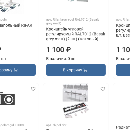
apoln
арт.
Rifar.kronregul RAL7012 (Basalt
арт.
Rifar
grey matt)
напольный RIFAR
Кроншт
Кронштейн угловой
регули
регулируемый RAL7012 (Basalt
шт, цве
grey matt) (2 шт) (матовый)
₽
1 100 ₽
1 1
0 шт
В наличии: 0 шт
В нали
орзину
В корзину
napolnregul TUBOG
арт.
rb.pol.der
Радиато