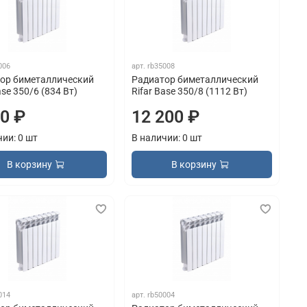
006
арт.
rb35008
ор биметаллический
Радиатор биметаллический
ase 350/6 (834 Вт)
Rifar Base 350/8 (1112 Вт)
50 ₽
12 200 ₽
чии: 0 шт
В наличии: 0 шт
В корзину
В корзину
014
арт.
rb50004