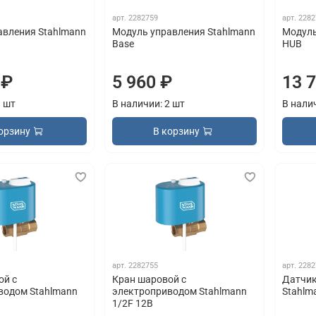
арт.
2282759
арт.
2282
авления Stahlmann
Модуль управления Stahlmann
Модуль
Base
HUB
 ₽
5 960 ₽
13 
1 шт
В наличии: 2 шт
В нали
орзину
В корзину
арт.
2282755
арт.
2282
ой с
Кран шаровой с
Датчик
водом Stahlmann
электроприводом Stahlmann
Stahlm
1/2F 12В