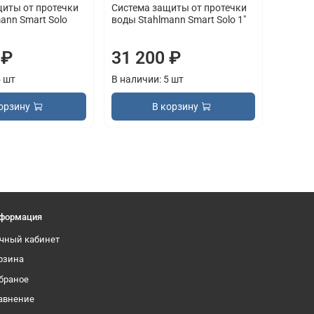
щиты от протечки
Система защиты от протечки
ann Smart Solo
воды Stahlmann Smart Solo 1"
 ₽
31 200 ₽
5 шт
В наличии: 5 шт
орзину
В корзину
формация
чный кабинет
рзина
браное
авнение