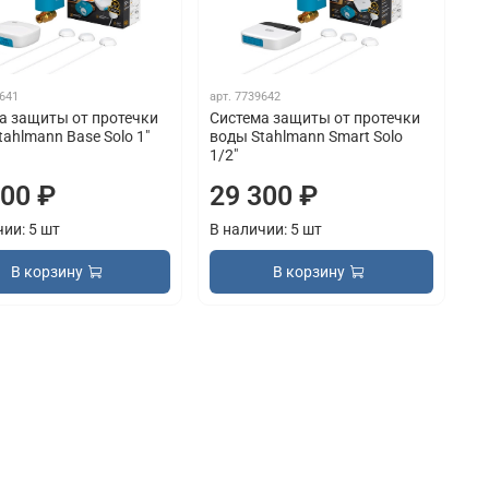
641
арт.
7739642
а защиты от протечки
Система защиты от протечки
ahlmann Base Solo 1"
воды Stahlmann Smart Solo
1/2"
400 ₽
29 300 ₽
чии: 5 шт
В наличии: 5 шт
В корзину
В корзину