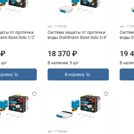
арт.
7739640
арт.
7739
щиты от протечки
Система защиты от протечки
Систем
ann Base Solo 1/2"
воды Stahlmann Base Solo 3/4"
воды St
 ₽
18 370 ₽
19 
5 шт
В наличии: 5 шт
В нали
орзину
В корзину
арт.
7739644