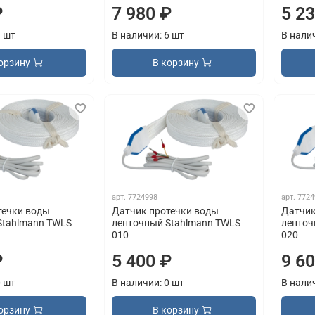
₽
7 980 ₽
5 2
3 шт
В наличии: 6 шт
В нали
орзину
В корзину
арт.
7724998
арт.
7724
течки воды
Датчик протечки воды
Датчик
Stahlmann TWLS
ленточный Stahlmann TWLS
ленточ
010
020
₽
5 400 ₽
9 6
0 шт
В наличии: 0 шт
В нали
орзину
В корзину