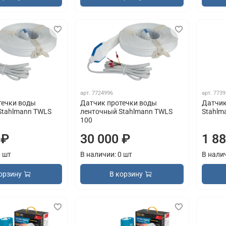
арт.
7724996
арт.
7739
течки воды
Датчик протечки воды
Датчик
Stahlmann TWLS
ленточный Stahlmann TWLS
Stahlm
100
 ₽
30 000 ₽
1 8
0 шт
В наличии: 0 шт
В нали
орзину
В корзину