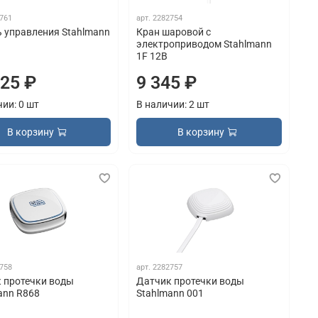
761
арт.
2282754
 управления Stahlmann
Кран шаровой с
электроприводом Stahlmann
1F 12В
725 ₽
9 345 ₽
чии: 0 шт
В наличии: 2 шт
В корзину
В корзину
758
арт.
2282757
 протечки воды
Датчик протечки воды
ann R868
Stahlmann 001