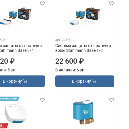
302
арт.
2287301
а защиты от протечки
Система защиты от протечки
tahlmann Base 3/4
воды Stahlmann Base 1/2
620 ₽
22 600 ₽
чии: 5 шт
В наличии: 6 шт
В корзину
В корзину