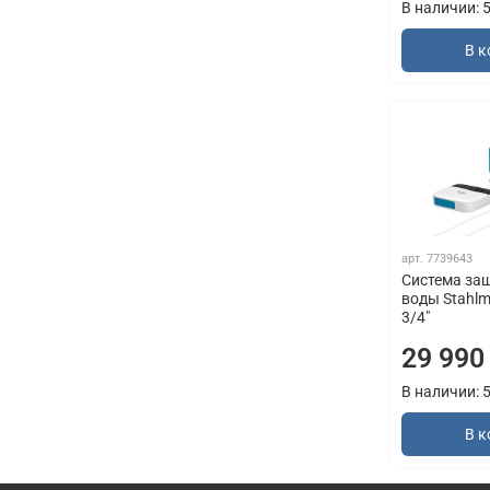
В наличии: 
В к
арт.
7739643
Система за
воды Stahlm
3/4"
29 990
В наличии: 
В к