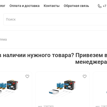
лог
Оплата и доставка
Контакты
Обратная связь
+7
тема
в наличии нужного товара? Привезем в
менеджер
арт.
2287303
арт.
2287