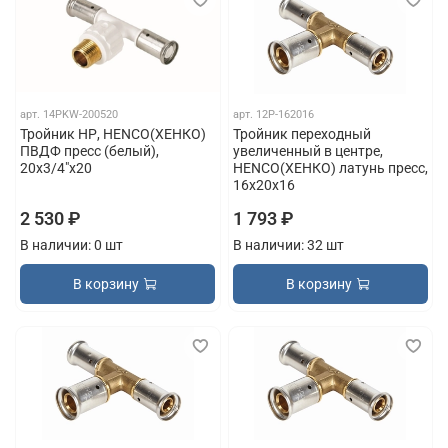
арт.
14PKW-200520
арт.
12P-162016
Тройник НР, HENCO(ХЕНКО)
Тройник переходный
ПВДФ пресс (белый),
увеличенный в центре,
20x3/4"x20
HENCO(ХЕНКО) латунь пресс,
16x20x16
2 530 ₽
1 793 ₽
В наличии: 0 шт
В наличии: 32 шт
В корзину
В корзину