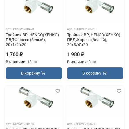
арт.
13PKW-200420
арт.
13PKW-200520
Тройник ВР, HENCO(ХЕНКО)
Тройник ВР, HENCO(ХЕНКО)
ПВДФ пресс (белый),
ПВДФ пресс (белый),
20x1/2"x20
20x3/4"x20
1 760 ₽
1 980 ₽
В наличии: 13 шт
В наличии: 0 шт
В корзину
В корзину
арт.
13PKW-260426
арт.
13PKW-260526