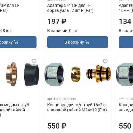
"ВР для Н-
Адаптер 3/4"НР для Н-
Адапте
Far)
образ.узла , 2 шт F (Far)
15мм (
197 ₽
134
698 шт
В наличии: 0 шт
В нали
орзину
В корзину
арт.
FC 6055 58190
арт.
FC 6
ля медных труб
Концовка для м/п труб 16х2 с
Концов
идной гайкой
накидной гайкой М24х19 (Far)
накидн
)
550 ₽
550