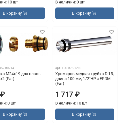
чии: 10 шт
В наличии: 0 шт
В корзину
В корзину
052 80214
арт.
FC 8875 1210
ка М24х19 для пласт.
Хромиров.медная трубка D 15,
х2 (Far)
длина 100 мм, 1/2"НР с EPDM
(Far)
 ₽
1 717 ₽
чии: 0 шт
В наличии: 10 шт
В корзину
В корзину