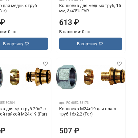
р для медных труб
Концовка для медных труб, 15
Far)
мм, 3/4"EU FAR
 ₽
613 ₽
чии: 0 шт
В наличии: 0 шт
В корзину
В корзину
055 80204
арт.
FC 6052 58173
ка для м/п труб 20х2 с
Концовка М24х19 для пласт.
ой гайкой М24х19 (Far)
труб 16х2,2 (Far)
 ₽
507 ₽