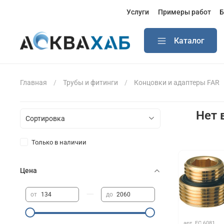
Услуги
Примеры работ
Б
Каталог
Главная
Трубы и фитинги
Концовки и адаптеры FAR
Нет 
Только в наличии
Цена
—
от
до
арт.
FC 6081