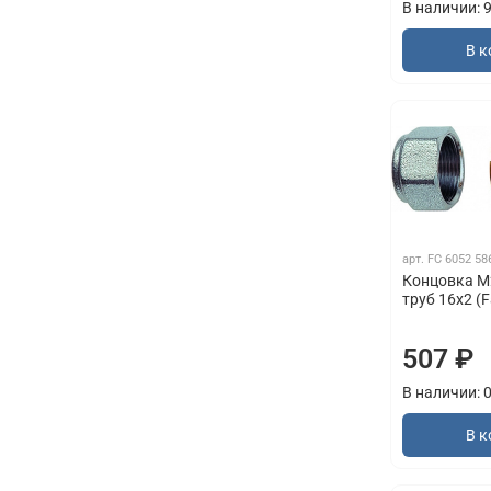
В наличии: 
В к
арт.
FC 6052 58
Концовка М2
труб 16х2 (F
507 ₽
В наличии: 
В к