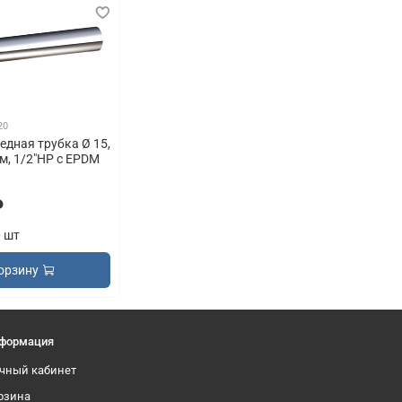
20
дная трубка Ø 15,
м, 1/2"НР с EPDM
₽
0 шт
орзину
формация
чный кабинет
рзина