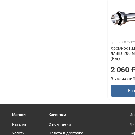
арт.
FC 8875 12
Хромиров.ме
длина 200 м
(Far)
2 060 
В наличии: 
В к
Магазин
Клиентам
Ин
Каталог
О компании
Ли
Услуги
Оплата и доставка
Ко