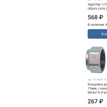
Адаптер 1/2
образ.узла (
568 ₽
В наличии: 
В к
арт.
FC 8429 15
Концовка д
15мм, с нак
М24х19 (Far
267 ₽