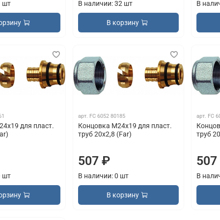
9 шт
В наличии: 32 шт
В нали
орзину
В корзину
61
арт.
FC 6052 80185
арт.
FC 6
4х19 для пласт.
Концовка М24х19 для пласт.
Концов
ar)
труб 20х2,8 (Far)
труб 20
507 ₽
507
0 шт
В наличии: 0 шт
В нали
орзину
В корзину