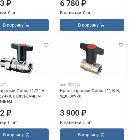
33 ₽
6 780 ₽
чии: 0 шт
В наличии: 0 шт
В корзину
В корзину
704
арт.
1077108
ровый Optibal 1/2", Н-
Кран шаровый Optibal 1", В-В,
 ручка, с разъёмным
удл. ручка
ением
42 ₽
3 900 ₽
чии: 0 шт
В наличии: 5 шт
В корзину
В корзину