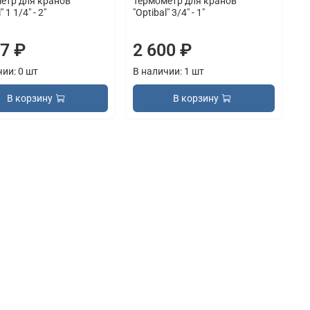
етр для кранов
Термометр для кранов
" 1 1/4" - 2"
"Optibal" 3/4" - 1"
67 ₽
2 600 ₽
чии: 0 шт
В наличии: 1 шт
В корзину
В корзину