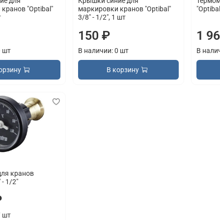
ие для
Крышки синие для
Термом
кранов "Optibal"
маркировки кранов "Optibal"
"Optibal
т
3/8" - 1/2", 1 шт
150 ₽
1 9
0 шт
В наличии: 0 шт
В нали
орзину
В корзину
для кранов
 - 1/2"
₽
7 шт