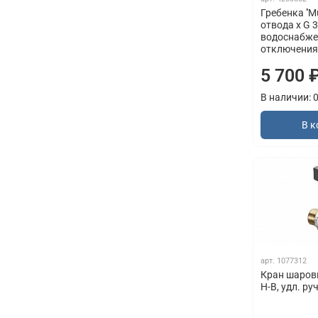
Гребенка ''Mul
отвода x G 3
водоснабже
отключения
5 700 
В наличии: 
В к
арт.
1077312
Кран шаровый
Н-В, удл. ру