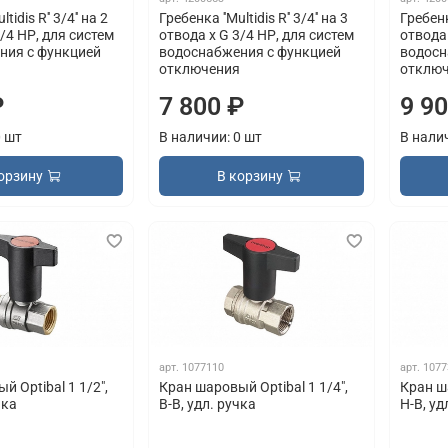
tidis R'' 3/4'' на 2
Гребенка ''Multidis R'' 3/4'' на 3
Гребенка
/4 НР, для систем
отвода x G 3/4 НР, для систем
отвода 
ния с функцией
водоснабжения с функцией
водосн
отключения
отклю
₽
7 800 ₽
9 9
0 шт
В наличии: 0 шт
В нали
орзину
В корзину
арт.
1077110
арт.
1077
 Optibal 1 1/2",
Кран шаровый Optibal 1 1/4",
Кран ша
чка
В-В, удл. ручка
Н-В, уд