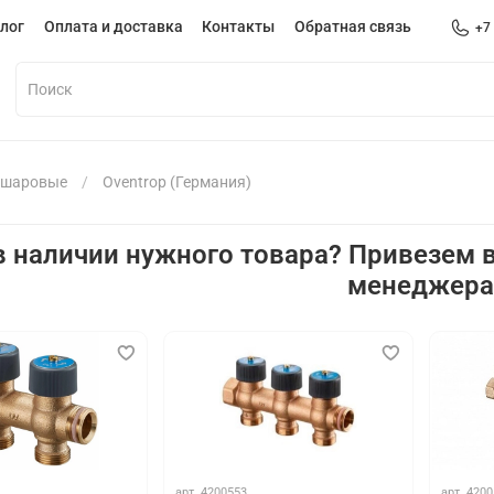
лог
Оплата и доставка
Контакты
Обратная связь
+7
 шаровые
Oventrop (Германия)
в наличии нужного товара? Привезем в
менеджер
арт.
4200553
арт.
4200