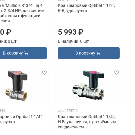
 ''Multidis R'' 3/4'' на 4
Кран шаровый Optibal 1 1/2",
x G 3/4 НР, для систем
В-В, удл. ручка
абжения с функцией
чения
00 ₽
5 993 ₽
чии: 0 шт
В наличии: 0 шт
В корзину
В корзину
310
арт.
1075710
ровый Optibal 1 1/4",
Кран шаровый Optibal 1 1/4",
л. ручка
Н-В, удл. ручка, с разъёмным
соединением