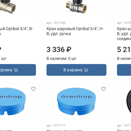
арт.
1077306
арт.
1075
̆ Optibal 3/4", В-
Кран шаровый Optibal 3/4", Н-
Кран ша
а
В, удл. ручка
В, удл.
соедин
₽
3 336 ₽
5 2
0 шт
В наличии: 0 шт
В нали
орзину
В корзину
арт.
1077171
арт.
1077