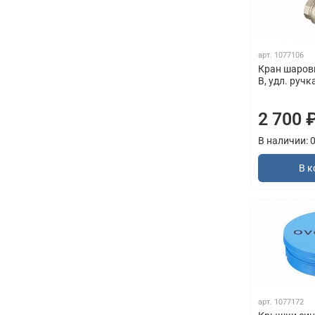
арт.
1077106
Кран шаровыи
В, удл. ручк
2 700 
В наличии: 
В к
арт.
1077172