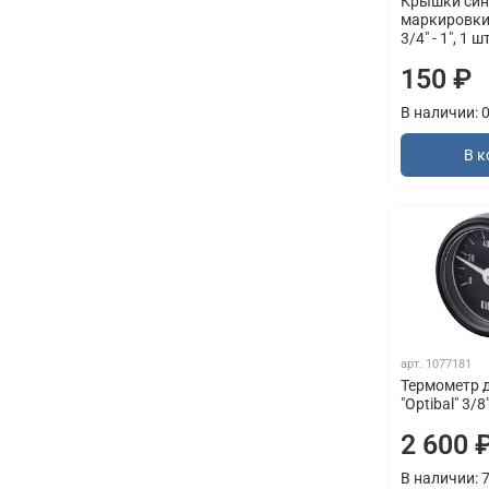
Крышки син
маркировки 
3/4" - 1", 1 ш
150 ₽
В наличии: 
В к
арт.
1077181
Термометр 
"Optibal" 3/8"
2 600 
В наличии: 