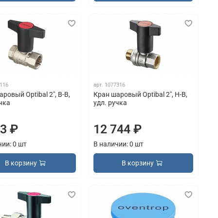
116
арт.
1077316
ровый Optibal 2", В-В,
Кран шаровый Optibal 2", Н-В,
учка
удл. ручка
93 ₽
12 744 ₽
чии: 0 шт
В наличии: 0 шт
В корзину
В корзину