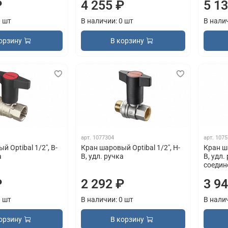
₽
4 255 ₽
5 1
0 шт
В наличии: 0 шт
В нали
орзину
В корзину
арт.
1077304
арт.
1075
̆ Optibal 1/2", В-
Кран шаровый Optibal 1/2", Н-
Кран ша
а
В, удл. ручка
В, удл.
соедин
₽
2 292 ₽
3 9
0 шт
В наличии: 0 шт
В нали
орзину
В корзину