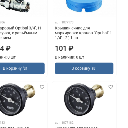
706
арт.
1077173
ровый Optibal 3/4", Н-
Крышки синие для
 ручка, с разъёмным
маркировки кранов "Optibal" 1
ением
1/4" - 2", 1 шт
14 ₽
101 ₽
чии: 0 шт
В наличии: 0 шт
В корзину
В корзину
183
арт.
1077182