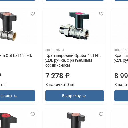
арт.
1075708
арт.
1077
 Optibal 1", Н-В,
Кран шаровый Optibal 1", Н-В,
Кран ша
удл. ручка, с разъёмным
удл. р
соединением
₽
7 278 ₽
8 9
0 шт
В наличии: 0 шт
В нали
орзину
В корзину