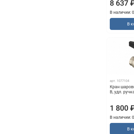
8 637 
В наличии: 
В к
арт.
1077104
Кран шаровыи
В, удл. ручк
1 800 
В наличии: 
В к