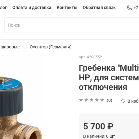
лог
Оплата и доставка
Контакты
Обратная связь
+7
 шаровые
Oventrop (Германия)
арт.
4200552
Гребенка ''Multi
НР, для систе
отключения
(0)
В из
5 700 ₽
В наличии:
0
шт