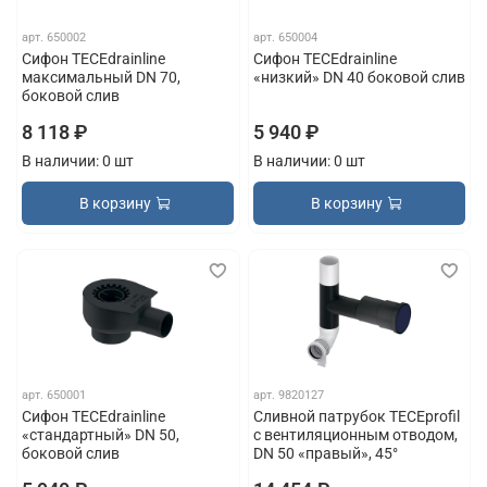
арт.
650002
арт.
650004
Сифон TECEdrainline
Сифон TECEdrainline
максимальный DN 70,
«низкий» DN 40 боковой слив
боковой слив
8 118 ₽
5 940 ₽
В наличии: 0 шт
В наличии: 0 шт
В корзину
В корзину
арт.
650001
арт.
9820127
Сифон TECEdrainline
Сливной патрубок TECEprofil
«стандартный» DN 50,
с вентиляционным отводом,
боковой слив
DN 50 «правый», 45°