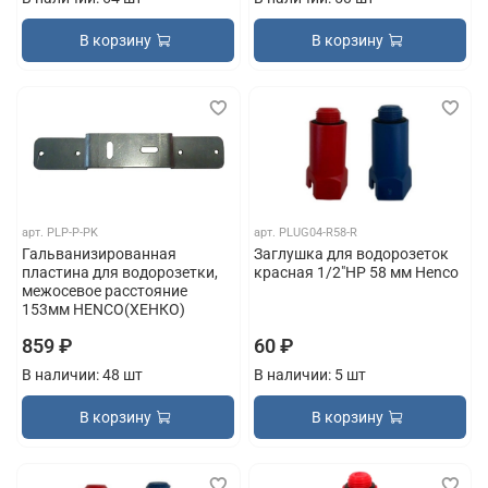
В корзину
В корзину
арт.
PLP-P-PK
арт.
PLUG04-R58-R
Гальванизированная
Заглушка для водорозеток
пластина для водорозетки,
красная 1/2"НР 58 мм Henco
межосевое расстояние
153мм HENCO(ХЕНКО)
859 ₽
60 ₽
В наличии: 48 шт
В наличии: 5 шт
В корзину
В корзину