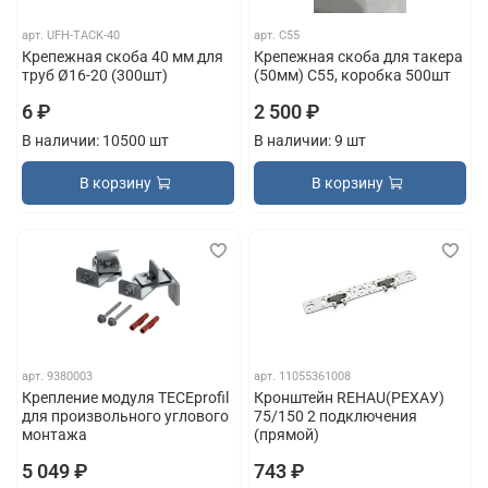
арт.
UFH-TACK-40
арт.
С55
Крепежная скоба 40 мм для
Крепежная скоба для такера
труб Ø16-20 (300шт)
(50мм) С55, коробка 500шт
6 ₽
2 500 ₽
В наличии: 10500 шт
В наличии: 9 шт
В корзину
В корзину
арт.
9380003
арт.
11055361008
Крепление модуля TECEprofil
Кронштейн REHAU(РЕХАУ)
для произвольного углового
75/150 2 подключения
монтажа
(прямой)
5 049 ₽
743 ₽