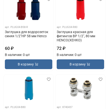
арт.
PLUG04-B58-R
арт.
PLUG04-R80
Заглушка для водорозеток
Заглушка красная для
синяя 1/2"НР 58 мм Henco
фитингов ВР 1/2", 80 мм
HENCO(ХЕНКО)
60 ₽
72 ₽
В наличии: 0 шт
В наличии: 0 шт
В корзину
В корзину
арт.
PLUG04-B80
арт.
8740437