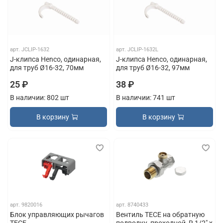
арт.
JCLIP-1632
арт.
JCLIP-1632L
J-клипса Henco, одинарная,
J-клипса Henco, одинарная,
для труб Ø16-32, 70мм
для труб Ø16-32, 97мм
25 ₽
38 ₽
В наличии: 802 шт
В наличии: 741 шт
В корзину
В корзину
арт.
9820016
арт.
8740433
Блок управляющих рычагов
Вентиль TECE на обратную
TECE
подводку, проходной, R 1/2" x