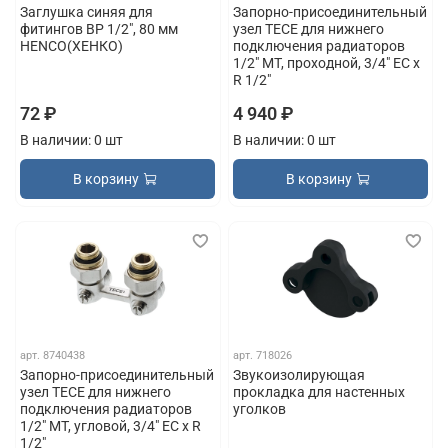
Заглушка синяя для
Запорно-присоединительный
фитингов ВР 1/2", 80 мм
узел TECE для нижнего
HENCO(ХЕНКО)
подключения радиаторов
1/2" MT, проходной, 3/4" EC x
R 1/2"
72 ₽
4 940 ₽
В наличии: 0 шт
В наличии: 0 шт
В корзину
В корзину
арт.
8740438
арт.
718026
Запорно-присоединительный
Звукоизолирующая
узел TECE для нижнего
прокладка для настенных
подключения радиаторов
уголков
1/2" MT, угловой, 3/4" EC x R
1/2"