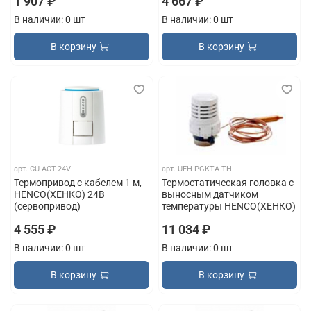
1 907 ₽
4 667 ₽
В наличии: 0 шт
В наличии: 0 шт
В корзину
В корзину
арт.
CU-ACT-24V
арт.
UFH-PGKTA-TH
Термопривод с кабелем 1 м,
Термостатическая головка с
HENCO(ХЕНКО) 24В
выносным датчиком
(сервопривод)
температуры HENCO(ХЕНКО)
4 555 ₽
11 034 ₽
В наличии: 0 шт
В наличии: 0 шт
В корзину
В корзину