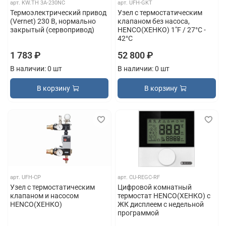
арт.
KW.TH 3A-230NC
арт.
UFH-GKT
Термоэлектрический привод
Узел с термостатическим
(Vernet) 230 В, нормально
клапаном без насоса,
закрытый (сервопривод)
HENCO(ХЕНКО) 1"F / 27°C -
42°C
1 783 ₽
52 800 ₽
В наличии: 0 шт
В наличии: 0 шт
В корзину
В корзину
арт.
UFH-CP
арт.
CU-REGC-RF
Узел с термостатическим
Цифровой комнатный
клапаном и насосом
термостат HENCO(ХЕНКО) с
HENCO(ХЕНКО)
ЖК дисплеем с недельной
программой