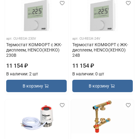
арт.
CU-REGK-230V
арт.
CU-REGK-24V
Термостат КОМФОРТ с ЖК-
Термостат КОМФОРТ с ЖК-
дисплеем, HENCO(ХЕНКО)
дисплеем, HENCO(ХЕНКО)
230В
24В
11 154 ₽
11 154 ₽
В наличии: 2 шт
В наличии: 0 шт
В корзину
В корзину