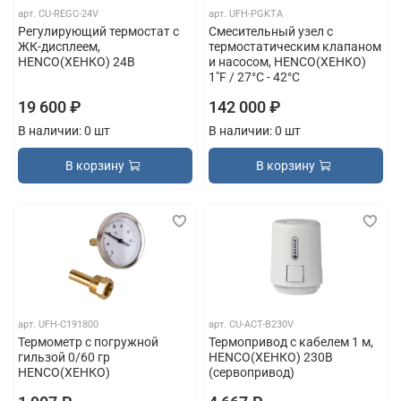
арт.
CU-REGC-24V
арт.
UFH-PGKTA
Регулирующий термостат с
Смесительный узел с
ЖК-дисплеем,
термостатическим клапаном
HENCO(ХЕНКО) 24В
и насосом, HENCO(ХЕНКО)
1"F / 27°C - 42°C
19 600 ₽
142 000 ₽
В наличии: 0 шт
В наличии: 0 шт
В корзину
В корзину
арт.
UFH-C191800
арт.
CU-ACT-B230V
Термометр с погружной
Термопривод с кабелем 1 м,
гильзой 0/60 гр
HENCO(ХЕНКО) 230В
HENCO(ХЕНКО)
(сервопривод)