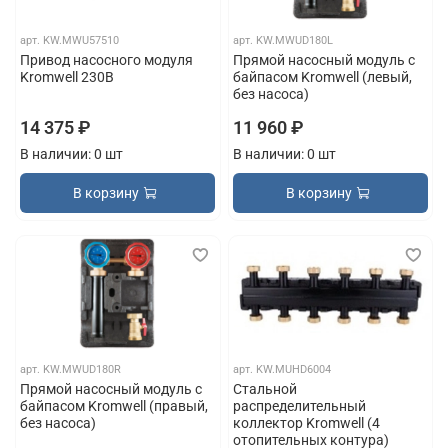
арт.
KW.MWU57510
арт.
KW.MWUD180L
Привод насосного модуля
Прямой насосный модуль с
Kromwell 230В
байпасом Kromwell (левый,
без насоса)
14 375 ₽
11 960 ₽
В наличии: 0 шт
В наличии: 0 шт
В корзину
В корзину
арт.
KW.MWUD180R
арт.
KW.MUHD6004
Прямой насосный модуль с
Стальной
байпасом Kromwell (правый,
распределительный
без насоса)
коллектор Kromwell (4
отопительных контура)