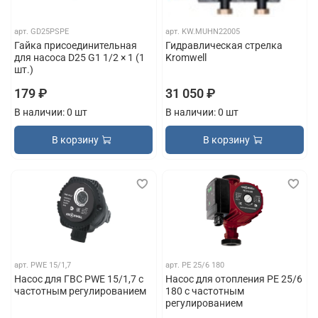
арт.
GD25PSPE
арт.
KW.MUHN22005
Гайка присоединительная
Гидравлическая стрелка
для насоса D25 G1 1/2 × 1 (1
Kromwell
шт.)
179 ₽
31 050 ₽
В наличии: 0 шт
В наличии: 0 шт
В корзину
В корзину
арт.
PWE 15/1,7
арт.
PE 25/6 180
Насос для ГВС PWE 15/1,7 с
Насос для отопления PE 25/6
частотным регулированием
180 с частотным
регулированием