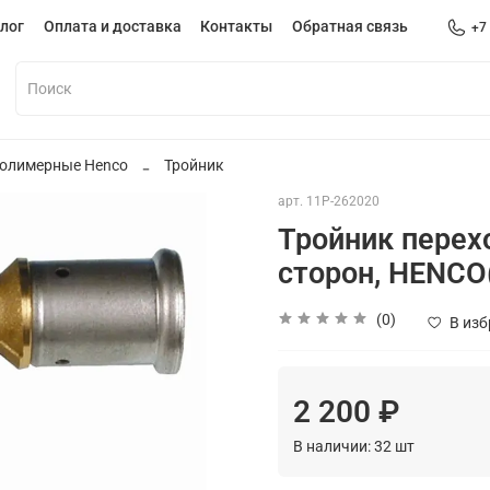
лог
Оплата и доставка
Контакты
Обратная связь
+7
полимерные Henco
Тройник
арт.
11P-262020
Тройник перех
сторон, HENCO
(0)
В из
2 200 ₽
В наличии:
32
шт