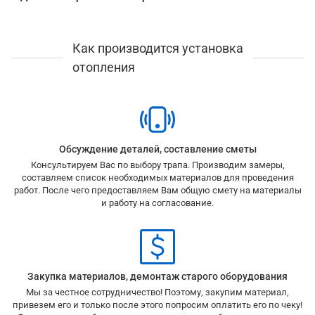
мы предварительно подготовим
перед началом работ. В
переводом.
Оплата закупаемых материалов и
нем будут прописаны сроки монтажа и гарантийные
Мы производим все необходимые расчёты вне
расходников производится перед началом монтажа.
обязательства. Если Вам требуется договор, сообщите нам
зависимости от существования проекта
и острой
об этом заранее и представьте полные паспортные
Как производится установка
необходимости в проекте мы не видим. Если Вы хотите
данные для составления.
иметь схему проложенных трубопроводов и заранее более
отопления
детально проработать возможности вашей системы, то
можете обратиться к нам за созданием проекта,
тогда
монтаж после этого у Вас будет со скидкой
. Так же мы
готовы выполнить монтаж по чужому проекту и
перепроверить расчёты вашего проектировщика.
Обсуждение деталей, составление сметы
Консультируем Вас по выбору трапа. Производим замеры,
составляем список необходимых материалов для проведения
работ. После чего предоставляем Вам общую смету на материалы
и работу на согласование.
Закупка материалов, демонтаж старого оборудования
Мы за честное сотрудничество! Поэтому, закупим материал,
привезем его и только после этого попросим оплатить его по чеку!