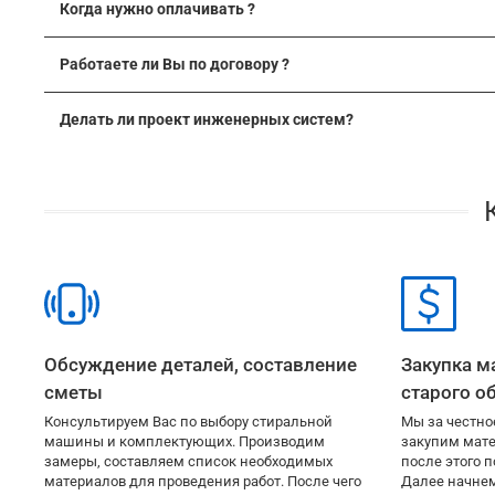
Когда нужно оплачивать ?
помочь!
Оплата наших услуг осуществляется
после окончания рабо
Работаете ли Вы по договору ?
можете как наличными, так и переводом.
Оплата закупаем
Сотрудничество с нами возможно
по договору, который 
Делать ли проект инженерных систем?
Если Вам требуется договор, сообщите нам об этом заране
Мы производим все необходимые расчёты вне зависимос
трубопроводов и заранее более детально проработать воз
скидкой
. Так же мы готовы выполнить монтаж по чужому 
Обсуждение деталей, составление
Закупка м
сметы
старого о
Консультируем Вас по выбору стиральной
Мы за честно
машины и комплектующих. Производим
закупим мате
замеры, составляем список необходимых
после этого п
материалов для проведения работ. После чего
Далее начнем