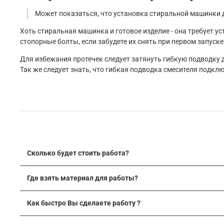
Может показаться, что установка стиральной машинки де
Хоть стиральная машинка и готовое изделие - она требует у
стопорные болты, если забудете их снять при первом запуск
Для избежания протечек следует затянуть гибкую подводку до
Так же следует знать, что гибкая подводка смесителя подк
Сколько будет стоить работа?
Перед началом работ с каждым заказчиком
составляется 
Где взять материал для работы?
более 90%) материала
В большинстве случаев мы можем
оценить стоимость раб
В стоимость нашей работы уже заложено полное сопров
сайте или звоните нашему консультанту для составления 
Как быстро Вы сделаете работу ?
вашего объекта на себя! Вам остнется только оплатить его
Мы работаем ежедневно с 09:00 до 18:00. И
заранее сообщ