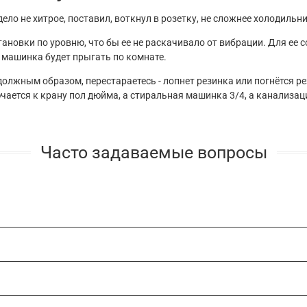
ло не хитрое, поставил, воткнул в розетку, не сложнее холодильни
становки по уровню, что бы ее не раскачивало от вибрации. Для ее
е машинка будет прыгать по комнате.
лжным образом, перестараетесь - лопнет резинка или погнётся резь
лючается к крану пол дюйма, а стиральная машинка 3/4, а канализ
Часто задаваемые вопросы
техническое задание и замер
, после чего согласовывается
финаль
оты по телефону
- по вашему подробному описанию, проекту, фото
ождение по комплектации материалами
, мы возьмём все заботы п
сметы
 по чеку при получении.
им срок, который нам потребуется на монтаж
. Если Вам требуетс