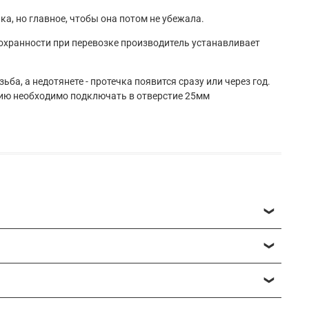
ка, но главное, чтобы она потом не убежала.
 сохранности при перевозке производитель устанавливает
ба, а недотянете - протечка появится сразу или через год.
ацию необходимо подключать в отверстие 25мм
ная смета
на работы и закупается большая часть (обычно
графиям и видеоматериалам. Смело оставляйте заявку на
о подбору, покупке, проверке и доставке материала до
я срочный монтаж, свяжитесь с нами - Мы постараемся Вам