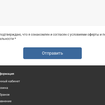
одтверждаю, что я ознакомлен и согласен с условиями оферты и 
льности *
Отправить
формация
чный кабинет
рзина
браное
авнение