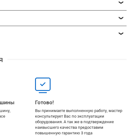
о при выполнении больших объемов работ. Оплатить вы
ажа.
прописаны сроки монтажа и гарантийные обязательства.
ы не видим. Если Вы хотите иметь схему проложенных
м проекта,
тогда монтаж после этого у Вас будет со
я
ашины
Готово!
шину,
Вы принимаете выполненную работу, мастер
все
консультирует Вас по эксплуатации
оборудования. А так же в подтверждение
наивысшего качества предоставим
повышенную гарантию 3 года