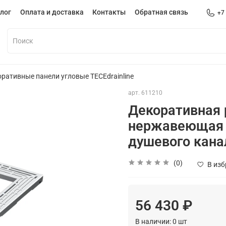
лог
Оплата и доставка
Контакты
Обратная связь
+7
ративные панели угловые TECEdrainline
арт.
611210
Декоративная р
нержавеющая с
душевого канал
(0)
В из
56 430 ₽
В наличии:
0
шт