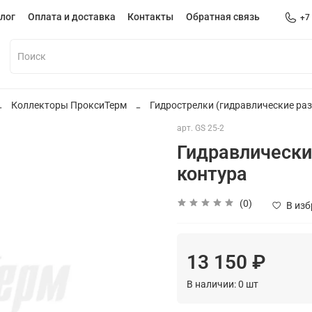
лог
Оплата и доставка
Контакты
Обратная связь
+7
Коллекторы ПроксиТерм
Гидрострелки (гидравлические раз
арт.
GS 25-2
Гидравлический
контура
(0)
В из
13 150 ₽
В наличии:
0
шт