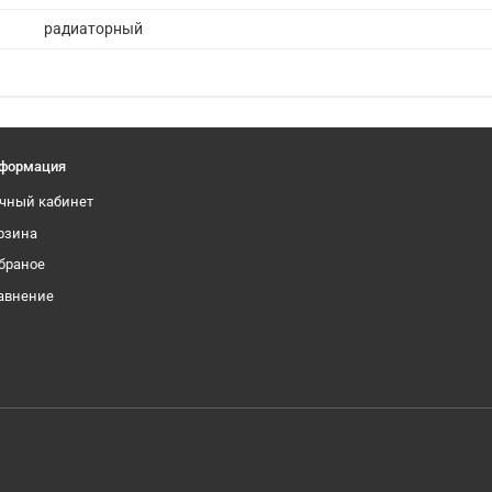
радиаторный
формация
чный кабинет
рзина
браное
авнение