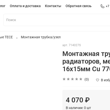
лог
Оплата и доставка
Контакты
Обратная связь
+7
ные TECE
Монтажная трубка/узел
арт.
714027S
Монтажная тру
радиаторов, м
16х15мм Cu 7
(0)
В из
4 070 ₽
В наличии:
0
шт