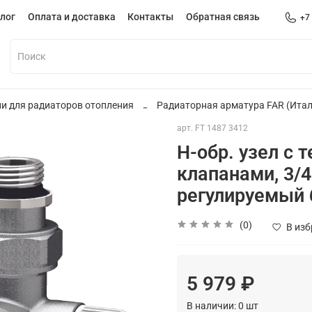
лог
Оплата и доставка
Контакты
Обратная связь
+7
и для радиаторов отопления
Радиаторная арматура FAR (Итал
арт.
FT 1487 3412
Н-обр. узел с
клапанами, 3/4"
регулируемый 
(0)
В из
5 979 ₽
В наличии:
0
шт