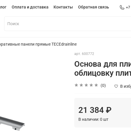
лог
Оплата и доставка
Контакты
Обратная связь
+7
ративные панели прямые TECEdrainline
арт.
600772
Основа для пли
облицовку плит
(0)
В из
21 384 ₽
В наличии:
0
шт