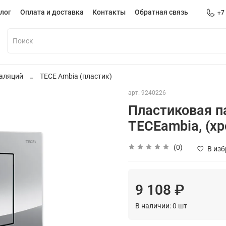
лог
Оплата и доставка
Контакты
Обратная связь
+7
аляций
TECE Ambia (пластик)
арт.
9240226
Пластиковая п
TECEambia, (х
(0)
В из
9 108 ₽
В наличии:
0
шт