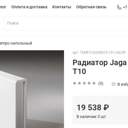
лог
Оплата и доставка
Контакты
Обратная связь
+7
Tempo напольный
арт.
TEMF0.02008010.101/AS/SP
Радиатор Jaga 
T10
(0)
В из
19 538 ₽
В наличии:
0
шт