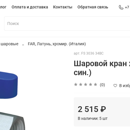
лог
Оплата и доставка
Контакты
Обратная связь
+7
 шаровые
FAR, Латунь, хромир. (Италия)
арт.
FS 3036 34BC
Шаровой кран х
син.)
(0)
В из
2 515 ₽
В наличии:
5
шт