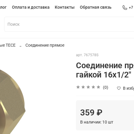
лог
Оплата и доставка
Контакты
Обратная связь
+7
ные TECE
Соединение прямое
арт.
767578S
Соединение пр
гайкой 16х1/2"
(0)
В из
359 ₽
В наличии:
10
шт