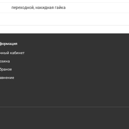
переходной, накидная гайка
формация
чный кабинет
рзина
браное
авнение