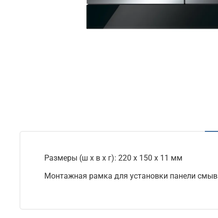
Размеры (ш х в х г): 220 x 150 x 11 мм
Монтажная рамка для установки панели смыва