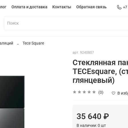
лог
Оплата и доставка
Контакты
Обратная связь
+7
аляций
Tece Square
арт.
9240807
Стеклянная па
TECEsquare, (с
глянцевый)
(0)
В из
35 640 ₽
В наличии:
0
шт