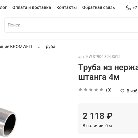
лог
Оплата и доставка
Контакты
Обратная связь
+7
еющие KROMWELL
Труба
арт.
KW.ST900.304.3515
Труба из нержа
штанга 4м
(0)
В из
2 118 ₽
В наличии:
0
м