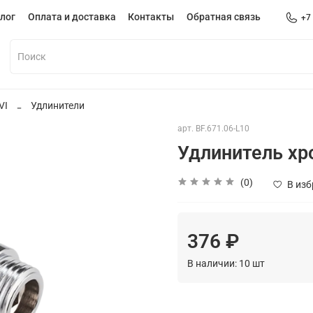
лог
Оплата и доставка
Контакты
Обратная связь
+7
VI
Удлинители
арт.
BF.671.06-L10
Удлинитель хр
(0)
В из
376 ₽
В наличии:
10
шт