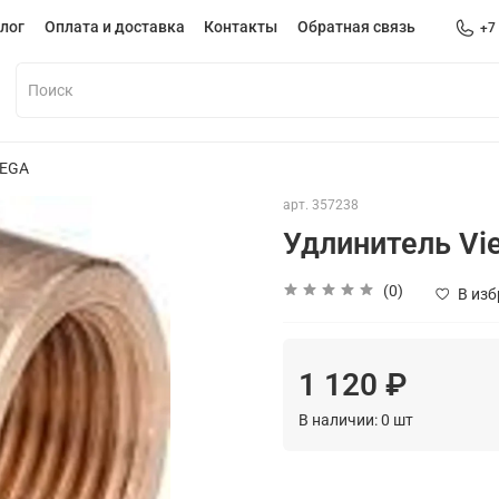
лог
Оплата и доставка
Контакты
Обратная связь
+7
IEGA
арт.
357238
Удлинитель Vie
(0)
В из
1 120 ₽
В наличии:
0
шт